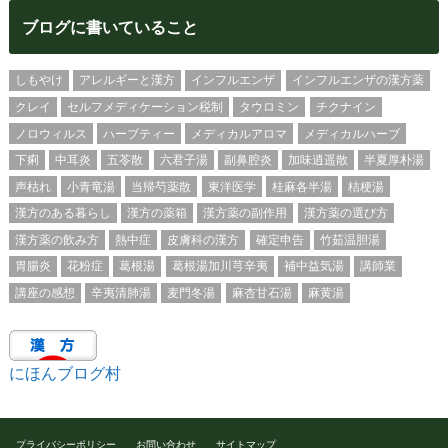
ブログに書いていること
しもやけ
アレルギーと漢方
インフルエンザ
インフルエンザの漢方薬
クレイ
セルフメディケーション税制
タウロミン
チクナイン
ノロウィルス
ハーブティー
メディカルアロマ
メディカルハーブ
下痢
中耳炎
五苓散
六君子湯
副鼻腔炎
加味逍遥散
半夏厚朴湯
声枯れ
小青竜湯
当帰芍薬散
東洋医学
桂麻各半湯
桔梗湯
漢方のある暮らし
漢方の薬箱
漢方薬の副作用
漢方薬の選び方
漢方薬の飲み方
熱中症
皮膚科の漢方
確定申告
竹茹温胆湯
胃腸炎
花粉症
葛根湯
葛根湯加川芎辛夷
補中益気湯
講師業
講座の感想
辛夷清肺湯
麦門冬湯
麻杏甘石湯
麻黄湯
にほんブログ村
プライバシーポリシー
お問い合わせ
サイトマップ