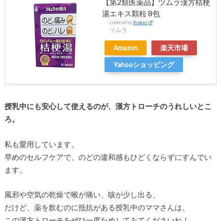
【第2類医薬品】ツムラ漢方桔梗
湯エキス顆粒 8包
created by
Rinker
ツムラ
Amazon
楽天市場
Yahooショッピング
授乳中にも安心して使えるのが、漢方トローチのうれしいとこ
ろ。
私も愛用しています。
早めのセルフケアで、のどの違和感もひどくならずにすんでい
ます。
風邪や空気の乾燥で喉が痛い、咳が少し出る、
だけど、薬を飲むのに抵抗がある授乳中のママさんは、
この漢方トローチをぜひ一度ためしてみてくださいね！