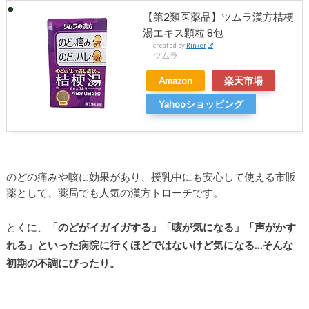
【第2類医薬品】ツムラ漢方桔梗
湯エキス顆粒 8包
created by
Rinker
ツムラ
Amazon
楽天市場
Yahooショッピング
のどの痛みや咳に効果があり、授乳中にも安心して使える市販
薬として、薬局でも人気の漢方トローチです。
とくに、
「のどがイガイガする」「咳が気になる」「声がかす
れる」といった病院に行くほどではないけど気になる…そんな
初期の不調にぴったり。