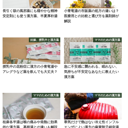
長引く咳の風邪薬にも穏やかな精神
小青竜湯の市販薬の処方の違いは？
安定剤にも使う漢方薬、半夏厚朴湯
医療用との比較と選び方を薬剤師が
解説
妊娠、授乳中と漢方薬
ママのための漢方薬
授乳中の花粉症に漢方の小青竜湯や
急に不安感に襲われる、眠れない、
アレグラなど薬を飲んでも大丈夫？
気持ちが不安定なあなたに教えたい
漢方薬
ママのための漢方薬
ママのための漢方薬
桂麻各半湯は喉の痛みや発熱に効果
寒気だけで熱はない冷え性インフル
的な漢方薬、葛根湯との違いも解説
エンザによい漢方の麻黄附子細辛湯