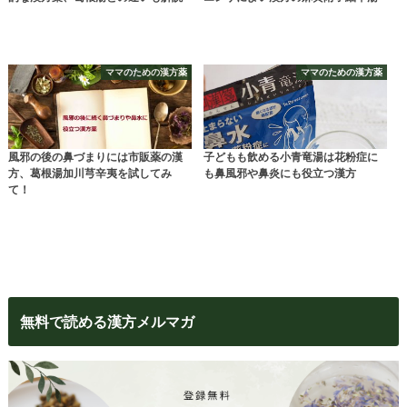
ママのための漢方薬
ママのための漢方薬
風邪の後の鼻づまりには市販薬の漢
子どもも飲める小青竜湯は花粉症に
方、葛根湯加川芎辛夷を試してみ
も鼻風邪や鼻炎にも役立つ漢方
て！
無料で読める漢方メルマガ