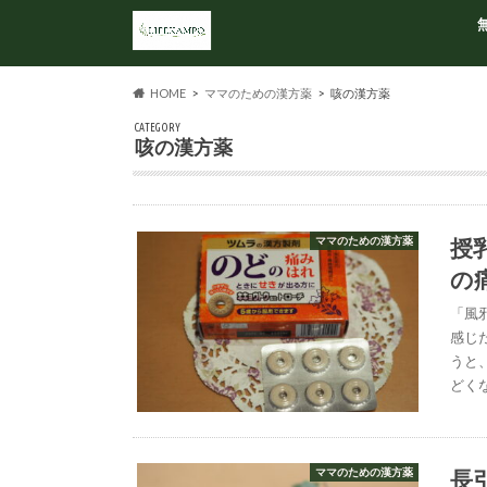
HOME
ママのための漢方薬
咳の漢方薬
CATEGORY
咳の漢方薬
授
ママのための漢方薬
の
「風
感じ
うと
どく
長
ママのための漢方薬