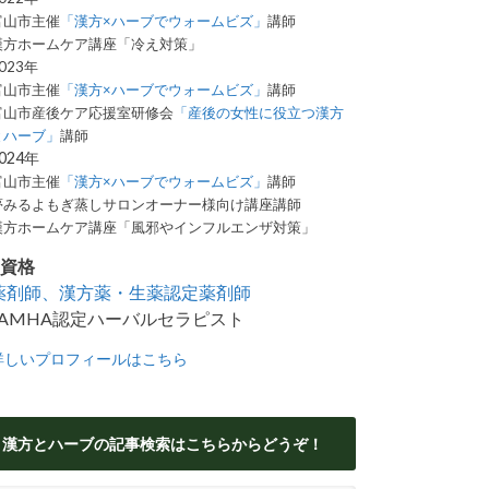
富山市主催
「漢方×ハーブでウォームビズ」
講師
漢方ホームケア講座「冷え対策」
023年
富山市主催
「漢方×ハーブでウォームビズ」
講師
富山市産後ケア応援室研修会
「産後の女性に役立つ漢方
とハーブ」
講師
024年
富山市主催
「漢方×ハーブでウォームビズ」
講師
夢みる
よもぎ
蒸しサロンオーナー様向け講座講師
漢方ホームケア講座「風邪やインフルエンザ対策」
■資格
薬剤師、漢方薬・生薬認定薬剤師
JAMHA認定ハーバルセラピスト
詳しいプロフィールはこちら
漢方とハーブの記事検索はこちらからどうぞ！