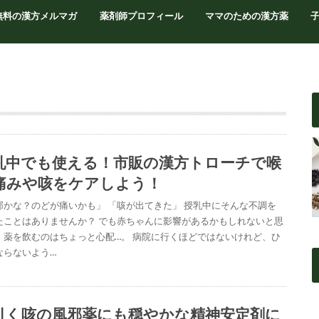
無料の漢方メルマガ
薬剤師プロフィール
ママのための漢方薬
乳中でも使える！市販の漢方トローチで喉
痛みや咳をケアしよう！
邪かな？のどが痛いかも」 「咳が出てきた」 授乳中にそんな不調を
たことはありませんか？ でも赤ちゃんに影響があるかもしれないと思
、薬を飲むのはちょっと心配…。 病院に行くほどではないけれど、ひ
ならないよう…
引く咳の風邪薬にも穏やかな精神安定剤に