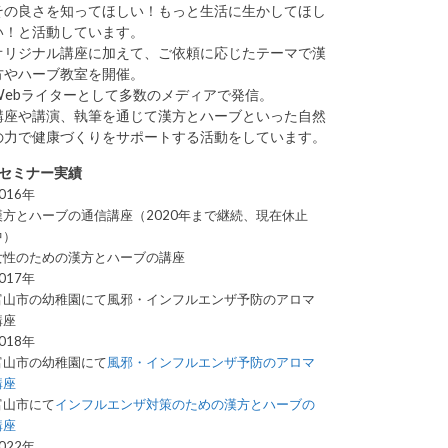
その良さを知ってほしい！もっと生活に生かしてほし
い！と活動しています。
オリジナル講座に加えて、ご依頼に応じたテーマで漢
方やハーブ教室を開催。
Webライターとして多数のメディアで発信。
講座や講演、執筆を通じて漢方とハーブといった自然
の力で健康づくりをサポートする活動をしています。
■セミナー実績
016年
漢方とハーブの通信講座（2020年まで継続、現在休止
中）
女性のための漢方とハーブの講座
017年
富山市の幼稚園にて風邪・インフルエンザ予防のアロマ
講座
018年
富山市の幼稚園にて
風邪・インフルエンザ予防のアロマ
講座
富山市にて
インフルエンザ対策のための漢方とハーブの
講座
022年