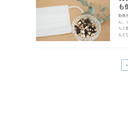
も
勤務
ん。
らく
んと