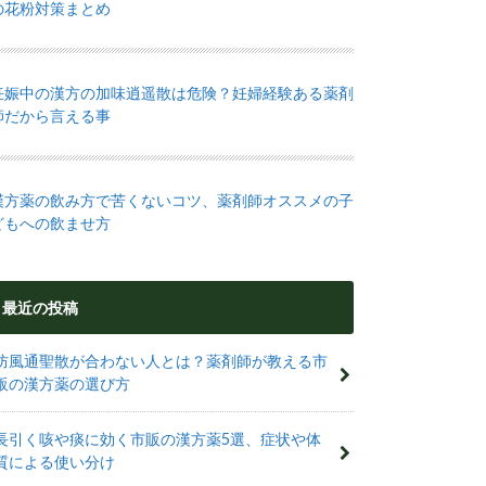
の花粉対策まとめ
妊娠中の漢方の加味逍遥散は危険？妊婦経験ある薬剤
師だから言える事
漢方薬の飲み方で苦くないコツ、薬剤師オススメの子
どもへの飲ませ方
最近の投稿
防風通聖散が合わない人とは？薬剤師が教える市
販の漢方薬の選び方
長引く咳や痰に効く市販の漢方薬5選、症状や体
質による使い分け