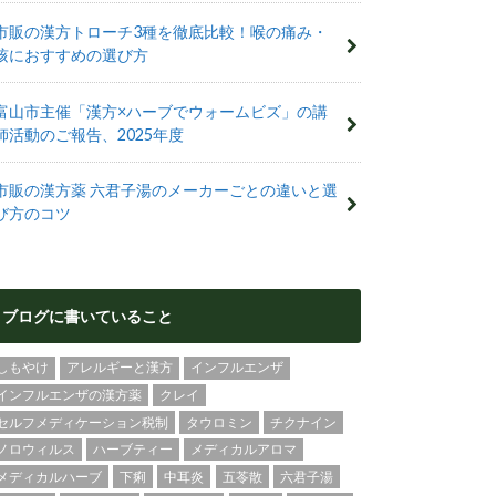
市販の漢方トローチ3種を徹底比較！喉の痛み・
咳におすすめの選び方
富山市主催「漢方×ハーブでウォームビズ」の講
師活動のご報告、2025年度
市販の漢方薬 六君子湯のメーカーごとの違いと選
び方のコツ
ブログに書いていること
しもやけ
アレルギーと漢方
インフルエンザ
インフルエンザの漢方薬
クレイ
セルフメディケーション税制
タウロミン
チクナイン
ノロウィルス
ハーブティー
メディカルアロマ
メディカルハーブ
下痢
中耳炎
五苓散
六君子湯