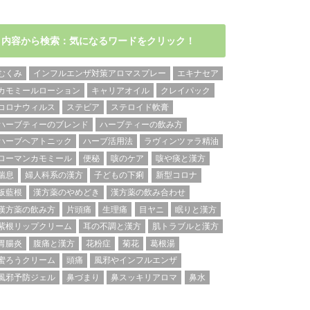
内容から検索：気になるワードをクリック！
むくみ
インフルエンザ対策アロマスプレー
エキナセア
カモミールローション
キャリアオイル
クレイパック
コロナウィルス
ステビア
ステロイド軟膏
ハーブティーのブレンド
ハーブティーの飲み方
ハーブヘアトニック
ハーブ活用法
ラヴィンツァラ精油
ローマンカモミール
便秘
咳のケア
咳や痰と漢方
喘息
婦人科系の漢方
子どもの下痢
新型コロナ
板藍根
漢方薬のやめどき
漢方薬の飲み合わせ
漢方薬の飲み方
片頭痛
生理痛
目ヤニ
眠りと漢方
紫根リップクリーム
耳の不調と漢方
肌トラブルと漢方
胃腸炎
腹痛と漢方
花粉症
菊花
葛根湯
蜜ろうクリーム
頭痛
風邪やインフルエンザ
風邪予防ジェル
鼻づまり
鼻スッキリアロマ
鼻水