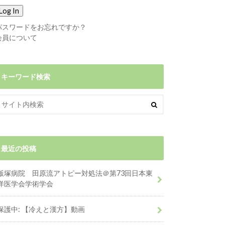
パスワードをお忘れですか？
会員について
キーワード検索
最近の投稿
飯塚病院 田原流アトピー対処法＠第73回日本東
洋医学会学術学会
保護中: 【冷えと漢方】動画