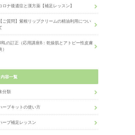
コロナ後遺症と漢方薬【補足レッスン】
【ご質問】紫根リップクリームの精油利用につい
て
URLの訂正（応用講座8：乾燥肌とアトピー性皮膚
炎）
内容一覧
未分類
ハーブキットの使い方
ハーブ補足レッスン