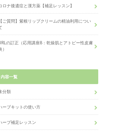
コロナ後遺症と漢方薬【補足レッスン】
【ご質問】紫根リップクリームの精油利用につい
て
URLの訂正（応用講座8：乾燥肌とアトピー性皮膚
炎）
内容一覧
未分類
ハーブキットの使い方
ハーブ補足レッスン