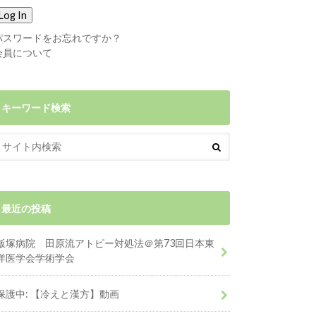
パスワードをお忘れですか？
会員について
キーワード検索
最近の投稿
飯塚病院 田原流アトピー対処法＠第73回日本東
洋医学会学術学会
保護中: 【冷えと漢方】動画