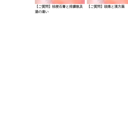
【ご質問】桔梗石膏と排膿散及
【ご質問】頭痛と漢方薬
湯の違い