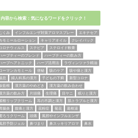
内容から検索：気になるワードをクリック！
むくみ
インフルエンザ対策アロマスプレー
エキナセア
カモミールローション
キャリアオイル
クレイパック
コロナウィルス
ステビア
ステロイド軟膏
ハーブティーのブレンド
ハーブティーの飲み方
ハーブヘアトニック
ハーブ活用法
ラヴィンツァラ精油
ローマンカモミール
便秘
咳のケア
咳や痰と漢方
喘息
婦人科系の漢方
子どもの下痢
新型コロナ
板藍根
漢方薬のやめどき
漢方薬の飲み合わせ
漢方薬の飲み方
片頭痛
生理痛
目ヤニ
眠りと漢方
紫根リップクリーム
耳の不調と漢方
肌トラブルと漢方
胃腸炎
腹痛と漢方
花粉症
菊花
葛根湯
蜜ろうクリーム
頭痛
風邪やインフルエンザ
風邪予防ジェル
鼻づまり
鼻スッキリアロマ
鼻水