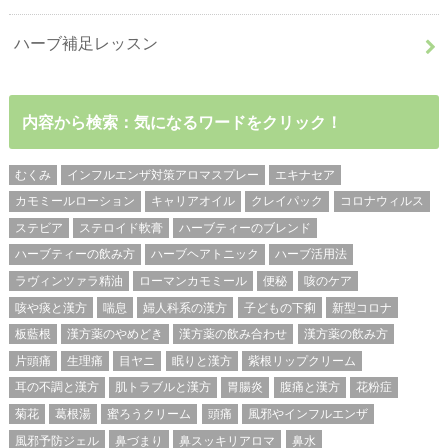
ハーブ補足レッスン
内容から検索：気になるワードをクリック！
むくみ
インフルエンザ対策アロマスプレー
エキナセア
カモミールローション
キャリアオイル
クレイパック
コロナウィルス
ステビア
ステロイド軟膏
ハーブティーのブレンド
ハーブティーの飲み方
ハーブヘアトニック
ハーブ活用法
ラヴィンツァラ精油
ローマンカモミール
便秘
咳のケア
咳や痰と漢方
喘息
婦人科系の漢方
子どもの下痢
新型コロナ
板藍根
漢方薬のやめどき
漢方薬の飲み合わせ
漢方薬の飲み方
片頭痛
生理痛
目ヤニ
眠りと漢方
紫根リップクリーム
耳の不調と漢方
肌トラブルと漢方
胃腸炎
腹痛と漢方
花粉症
菊花
葛根湯
蜜ろうクリーム
頭痛
風邪やインフルエンザ
風邪予防ジェル
鼻づまり
鼻スッキリアロマ
鼻水