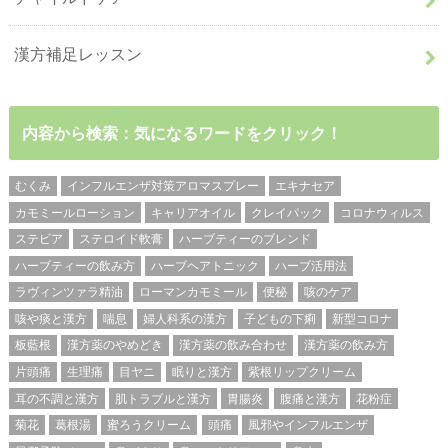
漢方補足レッスン
内容から検索：気になるワードをクリック！
むくみ
インフルエンザ対策アロマスプレー
エキナセア
カモミールローション
キャリアオイル
クレイパック
コロナウィルス
ステビア
ステロイド軟膏
ハーブティーのブレンド
ハーブティーの飲み方
ハーブヘアトニック
ハーブ活用法
ラヴィンツァラ精油
ローマンカモミール
便秘
咳のケア
咳や痰と漢方
喘息
婦人科系の漢方
子どもの下痢
新型コロナ
板藍根
漢方薬のやめどき
漢方薬の飲み合わせ
漢方薬の飲み方
片頭痛
生理痛
目ヤニ
眠りと漢方
紫根リップクリーム
耳の不調と漢方
肌トラブルと漢方
胃腸炎
腹痛と漢方
花粉症
菊花
葛根湯
蜜ろうクリーム
頭痛
風邪やインフルエンザ