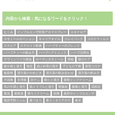
内容から検索：気になるワードをクリック！
むくみ
インフルエンザ対策アロマスプレー
エキナセア
カモミールローション
キャリアオイル
クレイパック
コロナウィルス
ステビア
ステロイド軟膏
ハーブティーのブレンド
ハーブティーの飲み方
ハーブヘアトニック
ハーブ活用法
ラヴィンツァラ精油
ローマンカモミール
便秘
咳のケア
咳や痰と漢方
喘息
婦人科系の漢方
子どもの下痢
新型コロナ
板藍根
漢方薬のやめどき
漢方薬の飲み合わせ
漢方薬の飲み方
片頭痛
生理痛
目ヤニ
眠りと漢方
紫根リップクリーム
耳の不調と漢方
肌トラブルと漢方
胃腸炎
腹痛と漢方
花粉症
菊花
葛根湯
蜜ろうクリーム
頭痛
風邪やインフルエンザ
風邪予防ジェル
鼻づまり
鼻スッキリアロマ
鼻水