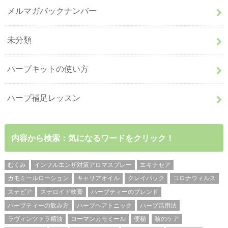
メルマガバックナンバー
未分類
ハーブキットの使い方
ハーブ補足レッスン
内容から検索：気になるワードをクリック！
むくみ
インフルエンザ対策アロマスプレー
エキナセア
カモミールローション
キャリアオイル
クレイパック
コロナウィルス
ステビア
ステロイド軟膏
ハーブティーのブレンド
ハーブティーの飲み方
ハーブヘアトニック
ハーブ活用法
ラヴィンツァラ精油
ローマンカモミール
便秘
咳のケア