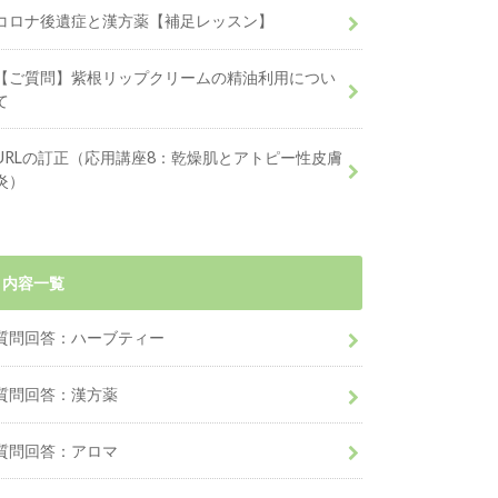
コロナ後遺症と漢方薬【補足レッスン】
【ご質問】紫根リップクリームの精油利用につい
て
URLの訂正（応用講座8：乾燥肌とアトピー性皮膚
炎）
内容一覧
質問回答：ハーブティー
質問回答：漢方薬
質問回答：アロマ