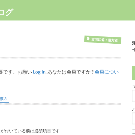
ログ
質問回答：漢方薬
要です。お願い
Log In
. あなたは会員ですか ?
会員につい
と漢方
が付いている欄は必須項目です