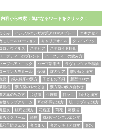
内容から検索：気になるワードをクリック！
むくみ
インフルエンザ対策アロマスプレー
エキナセア
カモミールローション
キャリアオイル
クレイパック
コロナウィルス
ステビア
ステロイド軟膏
ハーブティーのブレンド
ハーブティーの飲み方
ハーブヘアトニック
ハーブ活用法
ラヴィンツァラ精油
ローマンカモミール
便秘
咳のケア
咳や痰と漢方
喘息
婦人科系の漢方
子どもの下痢
新型コロナ
板藍根
漢方薬のやめどき
漢方薬の飲み合わせ
漢方薬の飲み方
片頭痛
生理痛
目ヤニ
眠りと漢方
紫根リップクリーム
耳の不調と漢方
肌トラブルと漢方
胃腸炎
腹痛と漢方
花粉症
菊花
葛根湯
蜜ろうクリーム
頭痛
風邪やインフルエンザ
風邪予防ジェル
鼻づまり
鼻スッキリアロマ
鼻水