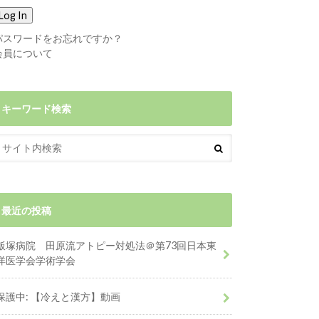
パスワードをお忘れですか？
会員について
キーワード検索
最近の投稿
飯塚病院 田原流アトピー対処法＠第73回日本東
洋医学会学術学会
保護中: 【冷えと漢方】動画