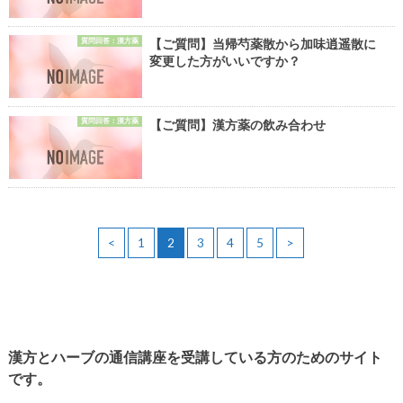
質問回答：漢方薬
【ご質問】当帰芍薬散から加味逍遥散に
変更した方がいいですか？
質問回答：漢方薬
【ご質問】漢方薬の飲み合わせ
<
1
2
3
4
5
>
漢方とハーブの通信講座を受講している方のためのサイト
です。