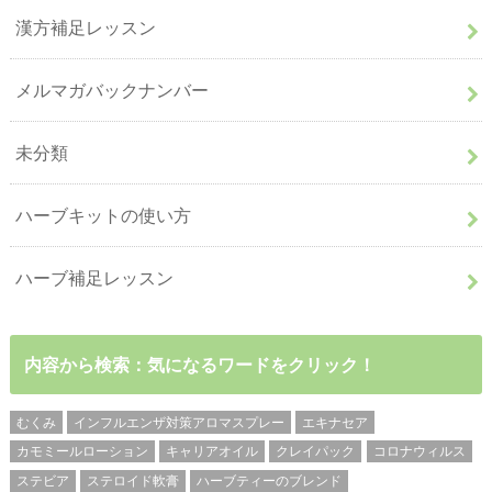
漢方補足レッスン
メルマガバックナンバー
未分類
ハーブキットの使い方
ハーブ補足レッスン
内容から検索：気になるワードをクリック！
むくみ
インフルエンザ対策アロマスプレー
エキナセア
カモミールローション
キャリアオイル
クレイパック
コロナウィルス
ステビア
ステロイド軟膏
ハーブティーのブレンド