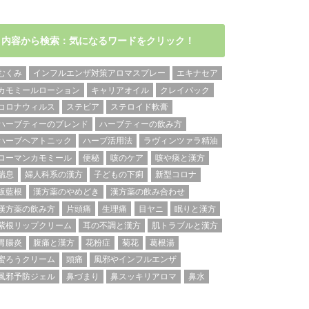
内容から検索：気になるワードをクリック！
むくみ
インフルエンザ対策アロマスプレー
エキナセア
カモミールローション
キャリアオイル
クレイパック
コロナウィルス
ステビア
ステロイド軟膏
ハーブティーのブレンド
ハーブティーの飲み方
ハーブヘアトニック
ハーブ活用法
ラヴィンツァラ精油
ローマンカモミール
便秘
咳のケア
咳や痰と漢方
喘息
婦人科系の漢方
子どもの下痢
新型コロナ
板藍根
漢方薬のやめどき
漢方薬の飲み合わせ
漢方薬の飲み方
片頭痛
生理痛
目ヤニ
眠りと漢方
紫根リップクリーム
耳の不調と漢方
肌トラブルと漢方
胃腸炎
腹痛と漢方
花粉症
菊花
葛根湯
蜜ろうクリーム
頭痛
風邪やインフルエンザ
風邪予防ジェル
鼻づまり
鼻スッキリアロマ
鼻水