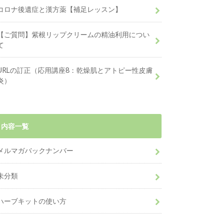
コロナ後遺症と漢方薬【補足レッスン】
【ご質問】紫根リップクリームの精油利用につい
て
URLの訂正（応用講座8：乾燥肌とアトピー性皮膚
炎）
内容一覧
メルマガバックナンバー
未分類
ハーブキットの使い方