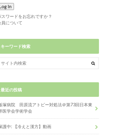
パスワードをお忘れですか？
会員について
キーワード検索
最近の投稿
飯塚病院 田原流アトピー対処法＠第73回日本東
洋医学会学術学会
保護中: 【冷えと漢方】動画